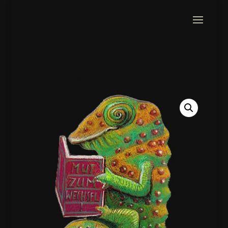
Startseite
/
Lustiges
/ Chamäleon