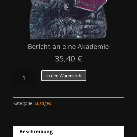
Bericht an eine Akademie
35,40
€
Bericht
In den Warenkorb
an
eine
Akademie
Kategorie:
Lustiges
Menge
Beschreibung