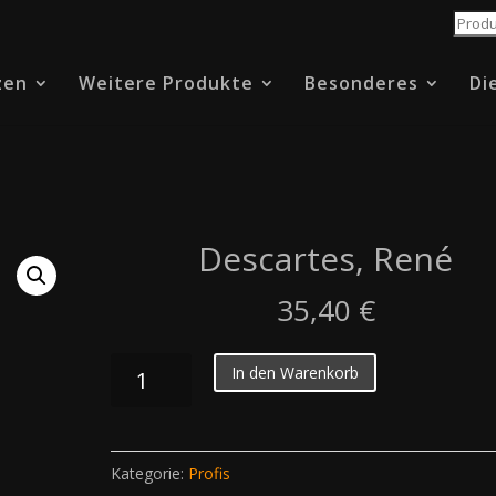
Suche
nach:
zen
Weitere Produkte
Besonderes
Di
Descartes, René
35,40
€
Descartes,
In den Warenkorb
René
Menge
Kategorie:
Profis