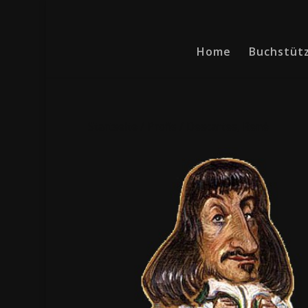
Home
Buchstüt
Startseite
/
Profis
/ Descartes, René