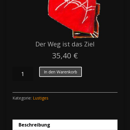
Der Weg ist das Ziel
35,40
€
Der
In den Warenkorb
Weg
ist
das
Kategorie:
Lustiges
Ziel
Menge
Beschreibung