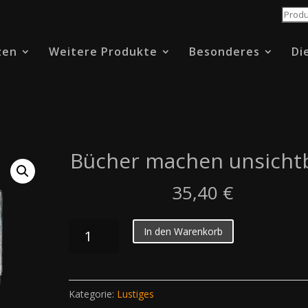
Suche
nach:
zen
Weitere Produkte
Besonderes
Di
htbar
Bücher machen unsicht
35,40
€
Bücher
In den Warenkorb
machen
unsichtbar
Menge
Kategorie:
Lustiges