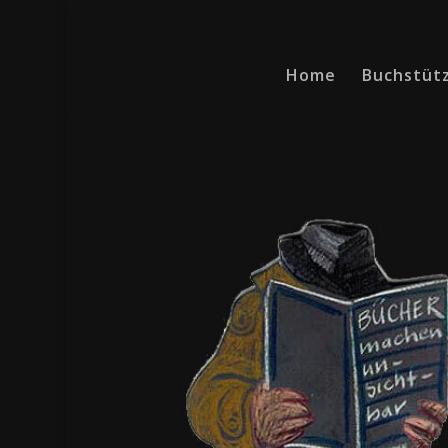
Home
Buchstüt
Startseite
/
Lustiges
/ Bücher machen unsic