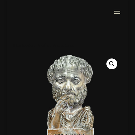
Startseite
/
Profis
/ Aristoteles